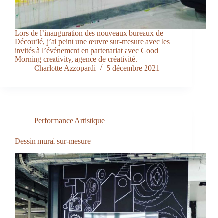
Lors de l’inauguration des nouveaux bureaux de
Découflé, j’ai peint une œuvre sur-mesure avec les
invités à l’événement en partenariat avec Good
Morning creativity, agence de créativité.
Charlotte Azzopardi
5 décembre 2021
Performance Artistique
Dessin mural sur-mesure