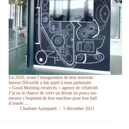
En 2020, avant l’inauguration de leur nouveau
bureau Découflé a fait appel à mon partenaire
« Good Morning creativity » agence de créativité.
J’ai eu la chance de créer un dessin au posca sur-
mesure s’inspirant de leur machine pour leur hall
d’entrée.…
Charlotte Azzopardi
5 décembre 2021