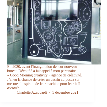
En 2020, avant l’inauguration de leur nouveau
bureau Découflé a fait appel à mon partenaire
« Good Morning creativity » agence de créativité.
J’ai eu la chance de créer un dessin au posca sur-
mesure s’inspirant de leur machine pour leur hall
d’entrée.…
Charlotte Azzopardi
5 décembre 2021